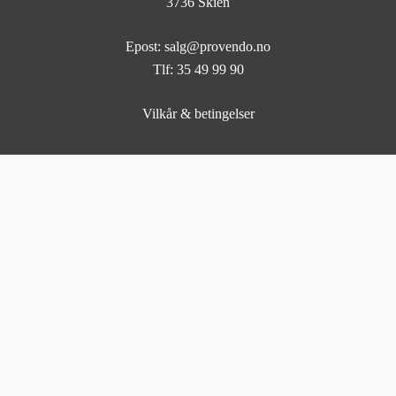
3736 Skien
Epost: salg@provendo.no
Tlf: 35 49 99 90
Vilkår & betingelser