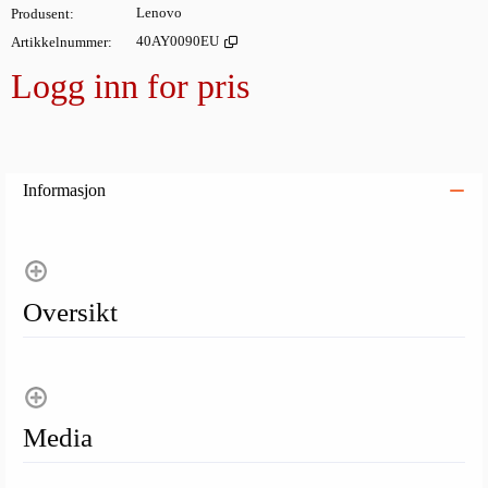
Produsent
Lenovo
Artikkelnummer
40AY0090EU
Logg inn for pris
Legg i
Informasjon
Oversikt
Media