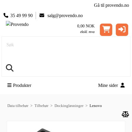
Gå til provendo.no
35 49 99 90
salg@provendo.no
0,00 NOK
ekskl. mva
Søk
Produkter
Mine sider
Data tilbehør
Tilbehør
Dockingløsninger
Lenovo