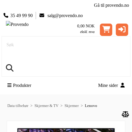
Gå til provendo.no
35 49 99 90
salg@provendo.no
0,00 NOK
ekskl. mva
Søk
Produkter
Mine sider
Data tilbehør
Skjermer & TV
Skjermer
Lenovo