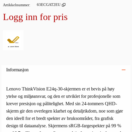
Artikkelnummer
63ECGAT2EU
Logg inn for pris
Legg i
Informasjon
Lenovo ThinkVision E24q-30-skjermen er et bevis på høy
ytelse og miljøansvar, og den er utviklet for profesjonelle som
krever presisjon og pålitelighet. Med sin 24-tommers QHD-
skjerm gir den overlegen klarhet og detaljrikdom, noe som gjør
den ideell for et bredt spekter av bruksområder, fra grafisk
design til dataanalyse. Skjermens sRGB-fargespekter på 99 %