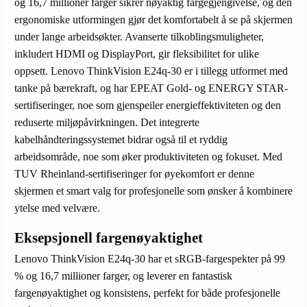
og 16,7 millioner farger sikrer nøyaktig fargegjengivelse, og den
ergonomiske utformingen gjør det komfortabelt å se på skjermen
under lange arbeidsøkter. Avanserte tilkoblingsmuligheter,
inkludert HDMI og DisplayPort, gir fleksibilitet for ulike
oppsett. Lenovo ThinkVision E24q-30 er i tillegg utformet med
tanke på bærekraft, og har EPEAT Gold- og ENERGY STAR-
sertifiseringer, noe som gjenspeiler energieffektiviteten og den
reduserte miljøpåvirkningen. Det integrerte
kabelhåndteringssystemet bidrar også til et ryddig
arbeidsområde, noe som øker produktiviteten og fokuset. Med
TUV Rheinland-sertifiseringer for øyekomfort er denne
skjermen et smart valg for profesjonelle som ønsker å kombinere
ytelse med velvære.
Eksepsjonell fargenøyaktighet
Lenovo ThinkVision E24q-30 har et sRGB-fargespekter på 99
% og 16,7 millioner farger, og leverer en fantastisk
fargenøyaktighet og konsistens, perfekt for både profesjonelle