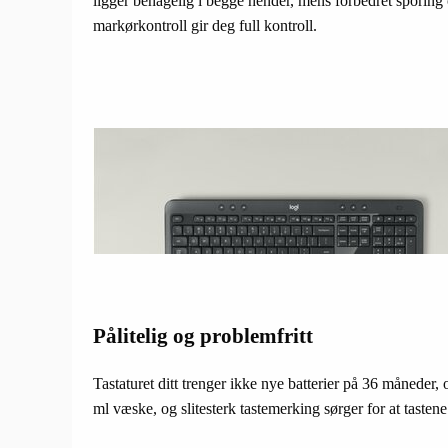
ligger behagelig i begge hender, mens forbedret sporing 
markørkontroll gir deg full kontroll.
Pålitelig og problemfritt
Tastaturet ditt trenger ikke nye batterier på 36 måneder,
ml væske, og slitesterk tastemerking sørger for at tastene