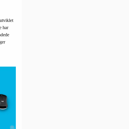
utviklet
e har
undede
ger