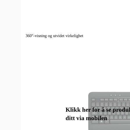
360°-visning og utvidet virkelighet
Klikk her for å se produk
ditt via mobilen