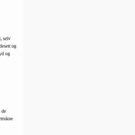
, selv
desett og
yd og
e de
etrukne