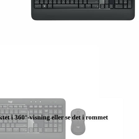
tet i 360°-visning eller se det i rommet