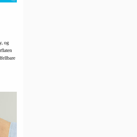
y, og
rflaten
fellbare