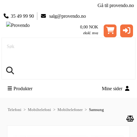
Gå til provendo.no
35 49 99 90
salg@provendo.no
0,00 NOK
ekskl. mva
Søk
Produkter
Mine sider
Telefoni
Mobiltelefoni
Mobiltelefoner
Samsung