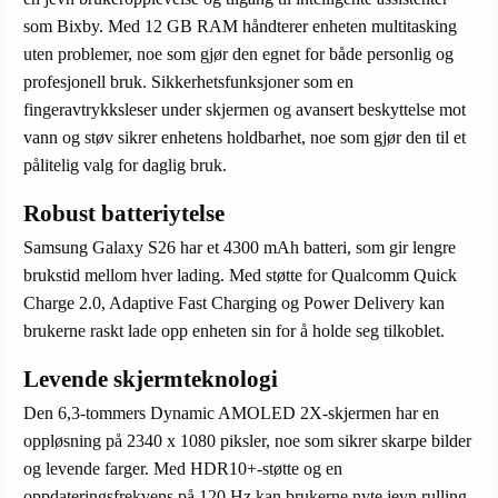
som Bixby. Med 12 GB RAM håndterer enheten multitasking
uten problemer, noe som gjør den egnet for både personlig og
profesjonell bruk. Sikkerhetsfunksjoner som en
fingeravtrykksleser under skjermen og avansert beskyttelse mot
vann og støv sikrer enhetens holdbarhet, noe som gjør den til et
pålitelig valg for daglig bruk.
Robust batteriytelse
Samsung Galaxy S26 har et 4300 mAh batteri, som gir lengre
brukstid mellom hver lading. Med støtte for Qualcomm Quick
Charge 2.0, Adaptive Fast Charging og Power Delivery kan
brukerne raskt lade opp enheten sin for å holde seg tilkoblet.
Levende skjermteknologi
Den 6,3-tommers Dynamic AMOLED 2X-skjermen har en
oppløsning på 2340 x 1080 piksler, noe som sikrer skarpe bilder
og levende farger. Med HDR10+-støtte og en
oppdateringsfrekvens på 120 Hz kan brukerne nyte jevn rulling