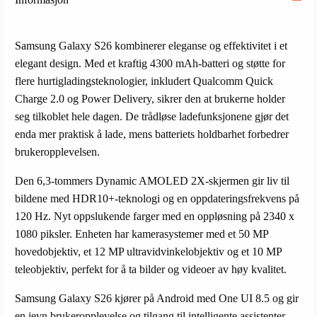
Samsung Galaxy S26 kombinerer eleganse og effektivitet i et
elegant design. Med et kraftig 4300 mAh-batteri og støtte for
flere hurtigladingsteknologier, inkludert Qualcomm Quick
Charge 2.0 og Power Delivery, sikrer den at brukerne holder
seg tilkoblet hele dagen. De trådløse ladefunksjonene gjør det
enda mer praktisk å lade, mens batteriets holdbarhet forbedrer
brukeropplevelsen.
Den 6,3-tommers Dynamic AMOLED 2X-skjermen gir liv til
bildene med HDR10+-teknologi og en oppdateringsfrekvens på
120 Hz. Nyt oppslukende farger med en oppløsning på 2340 x
1080 piksler. Enheten har kamerasystemer med et 50 MP
hovedobjektiv, et 12 MP ultravidvinkelobjektiv og et 10 MP
teleobjektiv, perfekt for å ta bilder og videoer av høy kvalitet.
Samsung Galaxy S26 kjører på Android med One UI 8.5 og gir
en jevn brukeropplevelse og tilgang til intelligente assistenter