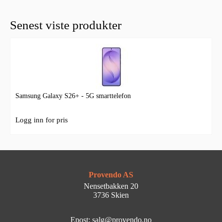
Senest viste produkter
Samsung Galaxy S26+ - 5G smarttelefon
Logg inn for pris
Provendo AS
Nensetbakken 20
3736 Skien
Epost: salg@provendo.no