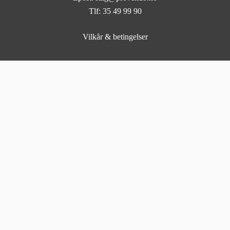
Tlf: 35 49 99 90
Vilkår & betingelser