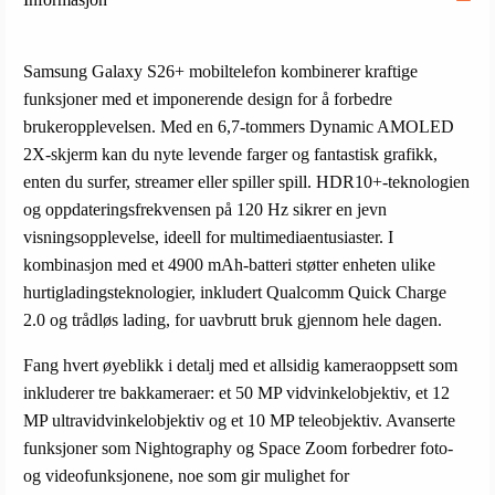
Samsung Galaxy S26+ mobiltelefon kombinerer kraftige
funksjoner med et imponerende design for å forbedre
brukeropplevelsen. Med en 6,7-tommers Dynamic AMOLED
2X-skjerm kan du nyte levende farger og fantastisk grafikk,
enten du surfer, streamer eller spiller spill. HDR10+-teknologien
og oppdateringsfrekvensen på 120 Hz sikrer en jevn
visningsopplevelse, ideell for multimediaentusiaster. I
kombinasjon med et 4900 mAh-batteri støtter enheten ulike
hurtigladingsteknologier, inkludert Qualcomm Quick Charge
2.0 og trådløs lading, for uavbrutt bruk gjennom hele dagen.
Fang hvert øyeblikk i detalj med et allsidig kameraoppsett som
inkluderer tre bakkameraer: et 50 MP vidvinkelobjektiv, et 12
MP ultravidvinkelobjektiv og et 10 MP teleobjektiv. Avanserte
funksjoner som Nightography og Space Zoom forbedrer foto-
og videofunksjonene, noe som gir mulighet for