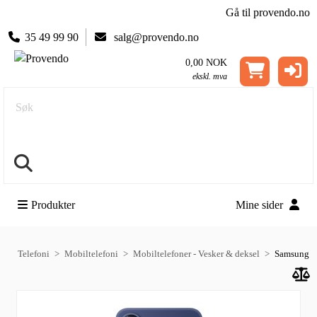
Gå til provendo.no
35 49 99 90
salg@provendo.no
0,00 NOK
ekskl. mva
Søk
Produkter
Mine sider
Telefoni
Mobiltelefoni
Mobiltelefoner - Vesker & deksel
Samsung