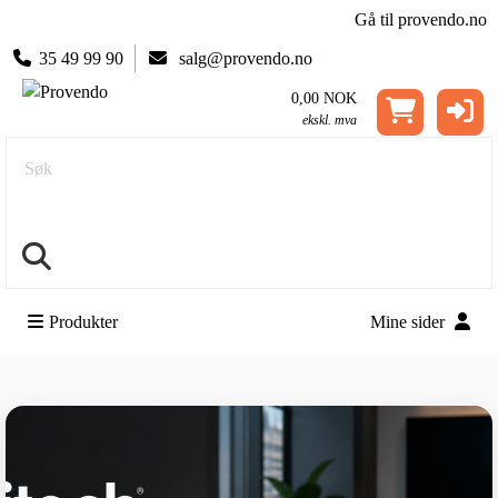
Gå til provendo.no
35 49 99 90
salg@provendo.no
0,00 NOK
ekskl. mva
Søk
Produkter
Mine sider